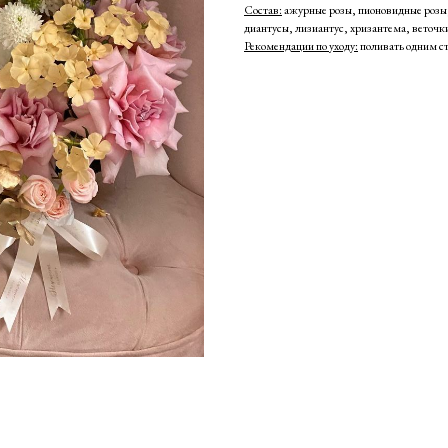
Состав:
ажурные розы, пионовидные розы,
диантусы, лизиантус, хризантема, веточк
Рекомендации по уходу:
поливать одним ст