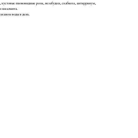
 кустовые пионовидные розы, незабудки, скабиоза, антирринум,
и эвкалипта.
аканом воды в день.