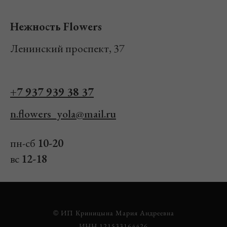
Нежность Flowers
Ленинский проспект, 37
+7 937 939 38 37
n.flowers_yola@mail.ru
пн-сб
10-20
вс
12-18
© ИП Криницына Мария Андреевна
ИНН 121533164426