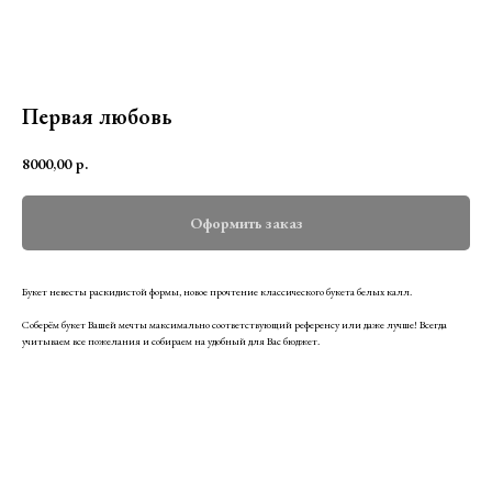
Первая любовь
8000,00
р.
Оформить заказ
Букет невесты раскидистой формы, новое прочтение классического букета белых калл.
Соберём букет Вашей мечты максимально соответствующий референсу или даже лучше! Всегда
учитываем все пожелания и собираем на удобный для Вас бюджет.